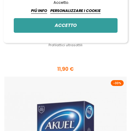
Accetto.
PIÚ INFO
PERSONALIZZARE I COOKIE


ACCETTO
AKUEL NUDO
Profilattici ultrasottili
11,90 €
-30%