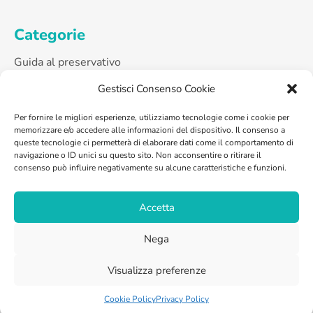
Categorie
Guida al preservativo
Sessualità Maschile
Gestisci Consenso Cookie
Sessualità Femminile
Sessualità di coppia
Per fornire le migliori esperienze, utilizziamo tecnologie come i cookie per
memorizzare e/o accedere alle informazioni del dispositivo. Il consenso a
Sessualità Lgbtq
queste tecnologie ci permetterà di elaborare dati come il comportamento di
Aids e Mts
navigazione o ID unici su questo sito. Non acconsentire o ritirare il
Curiosità
consenso può influire negativamente su alcune caratteristiche e funzioni.
Accetta
Copyright © 2019
Eter Srl
- Tutti i diritti riservati -
Nega
Privacy policy
-
Cookie policy
Visualizza preferenze
Cookie Policy
Privacy Policy