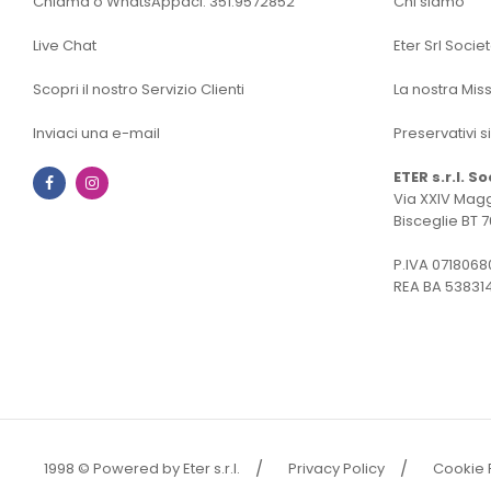
Chiama o WhatsAppaci: 351.9572852
Chi siamo
Live Chat
Eter Srl Socie
Scopri il nostro Servizio Clienti
La nostra Mis
Inviaci una e-mail
Preservativi s
ETER s.r.l. S
Facebook
Instagram
Via XXIV Magg
Bisceglie BT 7
P.IVA 0718068
REA BA 53831
1998 © Powered by Eter s.r.l.
Privacy Policy
Cookie 