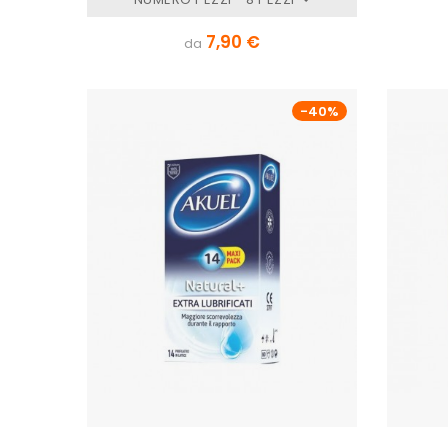
7,90 €
da
-40%