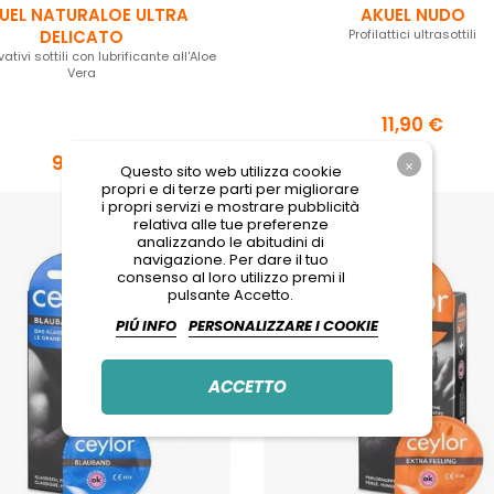
UEL NATURALOE ULTRA
AKUEL NUDO
DELICATO
Profilattici ultrasottili
ativi sottili con lubrificante all'Aloe
Vera
11,90 €
9,50 €
Questo sito web utilizza cookie
propri e di terze parti per migliorare
i propri servizi e mostrare pubblicità
relativa alle tue preferenze
analizzando le abitudini di
navigazione. Per dare il tuo
consenso al loro utilizzo premi il
pulsante Accetto.
PIÚ INFO
PERSONALIZZARE I COOKIE
ACCETTO