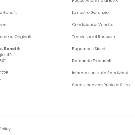
Pacco Anonimo al 100%
tà Benefit
Le nostre Garanzie
sion
Condizioni di Vendita
icuri ed Originali
Termini per il Recesso
oc. Benefit
Pagamenti Sicuri
io, 40
6011
Domande Frequenti
0725
Informazioni sulle Spedizioni
4
Spedizione con Punto di RItiro
Policy