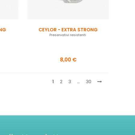
ING
CEYLOR - EXTRA STRONG
Preservativi resistenti
8,00 €
1
2
3
…
30