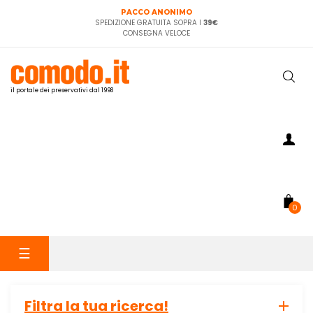
PACCO ANONIMO
SPEDIZIONE GRATUITA SOPRA I
39€
CONSEGNA VELOCE
il portale dei preservativi dal 1998
0
navigazione
☰
Toggle
Filtra la tua ricerca!