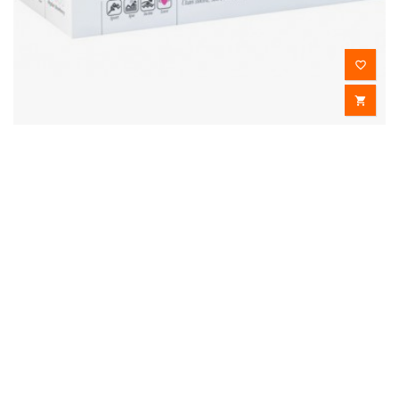


BEPPY - SOFT COMFORT TAMPONI UMIDI 2UNITÀ
13,30 €