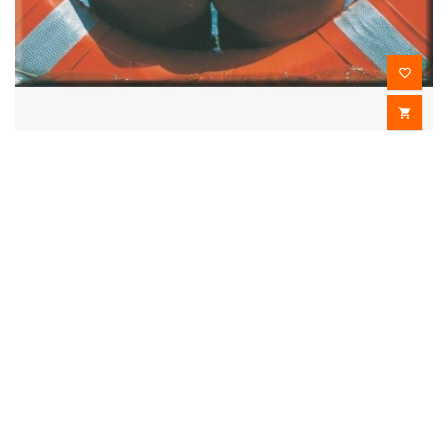


DIABLO PICANTE - IMÁN CULO CHICA
2,00 €