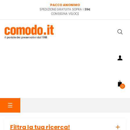
PACCO ANONIMO
SPEDIZIONE GRATUITA SOPRA I
39€
CONSEGNA VELOCE
il portale dei preservativi dal 1998
0
navigazione
☰
Toggle
Filtra la tua ricerca!