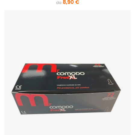
8,90 €
da