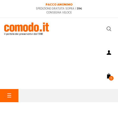
PACCO ANONIMO
SPEDIZIONE GRATUITA SOPRA I
39€
CONSEGNA VELOCE
il portale dei preservativi dal 1998
0
navigazione
☰
Toggle