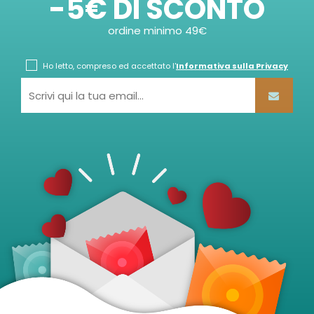
-5€ DI SCONTO
ordine minimo 49€
Ho letto, compreso ed accettato l'
Informativa sulla Privacy