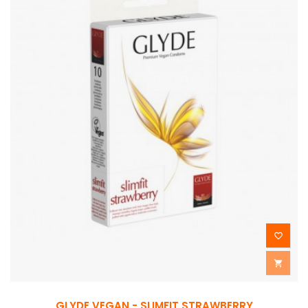


GLYDE VEGAN - SLIMFIT STRAWBERRY