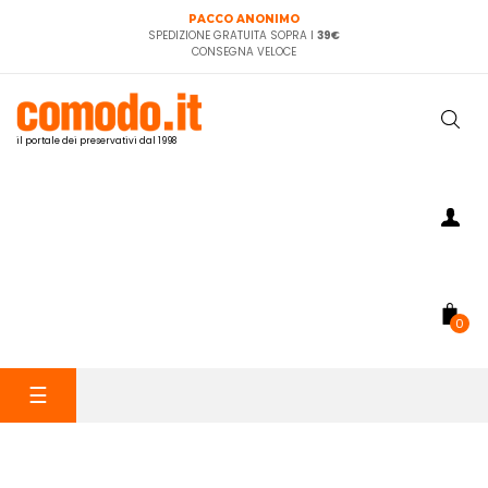
PACCO ANONIMO
SPEDIZIONE GRATUITA SOPRA I
39€
CONSEGNA VELOCE
il portale dei preservativi dal 1998
0
navigazione
☰
Toggle