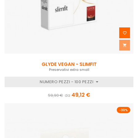


GLYDE VEGAN - SLIMFIT
Preservativi extra small
NUMERO PEZZI - 100 PEZZI
49,12 €
59,90 €
da
-30%