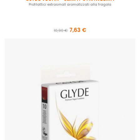
Profilattici extrasmall aromatizzati alla fragola
7,63 €
10,90 €