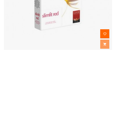


GLYDE VEGAN - SLIMFIT RED
Profilattici extrasmall rossi
10,90 €