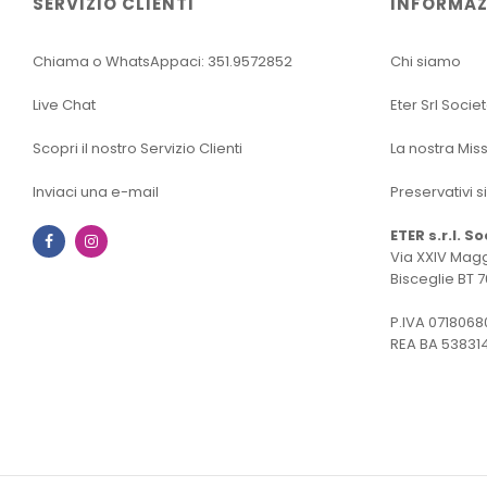
SERVIZIO CLIENTI
INFORMAZ
Chiama o WhatsAppaci: 351.9572852
Chi siamo
Live Chat
Eter Srl Socie
Scopri il nostro Servizio Clienti
La nostra Mis
Inviaci una e-mail
Preservativi s
ETER s.r.l. S
Facebook
Instagram
Via XXIV Magg
Bisceglie BT 7
P.IVA 0718068
REA BA 53831