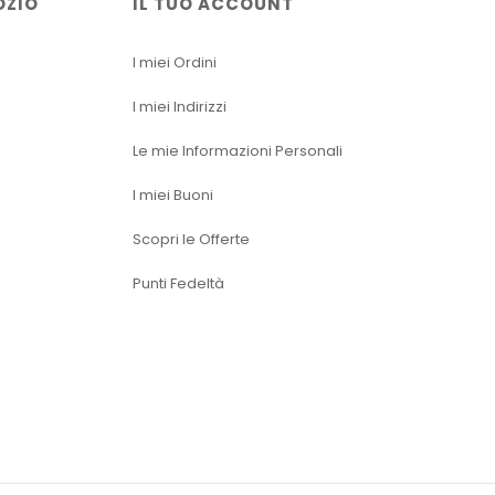
OZIO
IL TUO ACCOUNT
I miei Ordini
I miei Indirizzi
Le mie Informazioni Personali
I miei Buoni
Scopri le Offerte
Punti Fedeltà