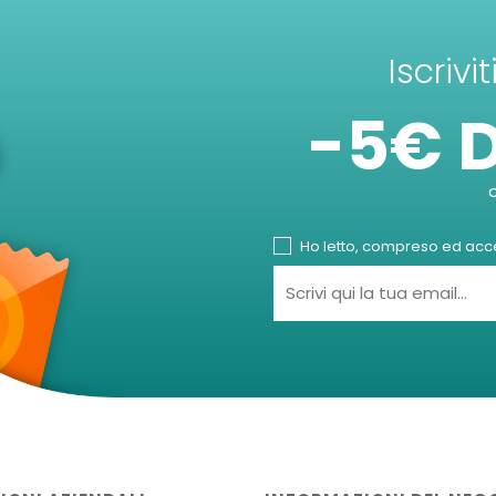
Iscrivi
-5€ 
Ho letto, compreso ed accet