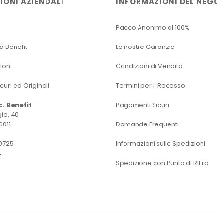
IONI AZIENDALI
INFORMAZIONI DEL NEG
Pacco Anonimo al 100%
tà Benefit
Le nostre Garanzie
sion
Condizioni di Vendita
icuri ed Originali
Termini per il Recesso
oc. Benefit
Pagamenti Sicuri
io, 40
6011
Domande Frequenti
0725
Informazioni sulle Spedizioni
4
Spedizione con Punto di RItiro