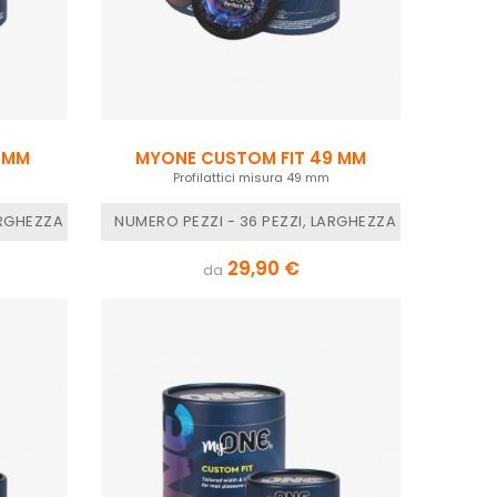
 MM
MYONE CUSTOM FIT 49 MM
Profilattici misura 49 mm
 - E LUNGHEZZA 144 MM
ARGHEZZA NOMINALE - 51 MM, MYONE MISURE - H LUNGHEZZA 181 MM
NUMERO PEZZI - 36 PEZZI, LARGHEZZA NOMINALE -
29,90 €
da