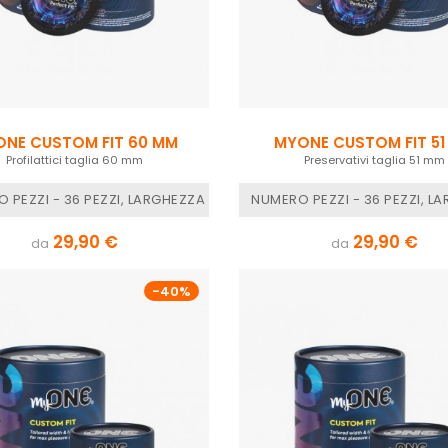
NE CUSTOM FIT 60 MM
MYONE CUSTOM FIT 51
Profilattici taglia 60 mm
Preservativi taglia 51 mm
64 MM, MYONE MISURE - K LUNGHEZZA 207 MM
 PEZZI - 36 PEZZI, LARGHEZZA NOMINALE - 60 MM, MYONE MISURE
NUMERO PEZZI - 36 PEZZI, L
29,90 €
29,90 €
da
da
-40%