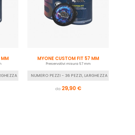
5 MM
MYONE CUSTOM FIT 57 MM
m
Preservativi misura 57 mm
 - C LUNGHEZZA 120 MM
ARGHEZZA NOMINALE - 55 MM, MYONE MISURE - J LUNGHEZZA 194 M
NUMERO PEZZI - 36 PEZZI, LARGHEZZA NOMINALE -
29,90 €
da