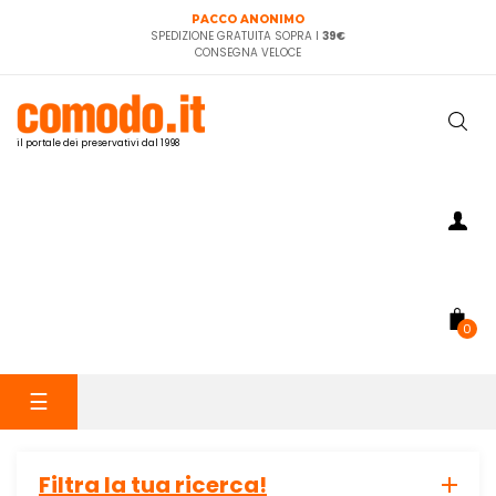
PACCO ANONIMO
SPEDIZIONE GRATUITA SOPRA I
39€
CONSEGNA VELOCE
il portale dei preservativi dal 1998
0
navigazione
☰
Toggle
Filtra la tua ricerca!