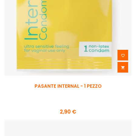


PASANTE INTERNAL - 1 PEZZO
2,90 €