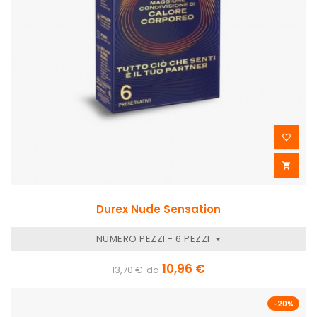


Durex Nude Sensation
NUMERO PEZZI - 6 PEZZI
10,96 €
13,70 €
da
-20%