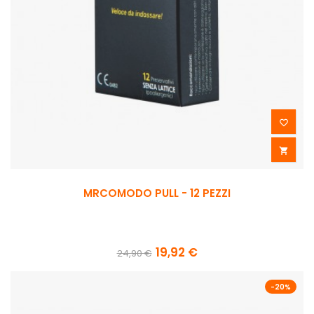


MRCOMODO PULL - 12 PEZZI
19,92 €
24,90 €
-20%