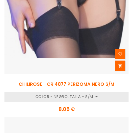


CHILIROSE - CR 4877 PERIZOMA NERO S/M
COLOR - NEGRO, TALLA - S/M
8,05 €