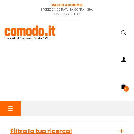
PACCO ANONIMO
SPEDIZIONE GRATUITA SOPRA I
39€
CONSEGNA VELOCE
il portale dei preservativi dal 1998
0
navigazione
☰
Toggle
Filtra la tua ricerca!