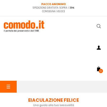
PACCO ANONIMO
SPEDIZIONE GRATUITA SOPRA I
39€
CONSEGNA VELOCE
il portale dei preservativi dal 1998
0
navigazione
☰
Toggle
EIACULAZIONE FELICE
Una guida alla tua sessualità