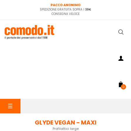
PACCO ANONIMO
SPEDIZIONE GRATUITA SOPRA I
39€
CONSEGNA VELOCE
il portale dei preservativi dal 1998
0
navigazione
☰
Toggle
GLYDE VEGAN - MAXI
Profilattici large