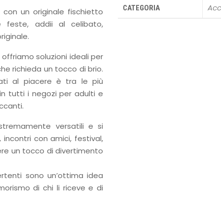
Acc
CATEGORIA
con un originale fischietto
 feste, addii al celibato,
iginale.
, offriamo soluzioni ideali per
he richieda un tocco di brio.
ti al piacere è tra le più
 tutti i negozi per adulti e
ccanti.
stremamente versatili e si
incontri con amici, festival,
e un tocco di divertimento
ertenti sono un’ottima idea
morismo di chi li riceve e di