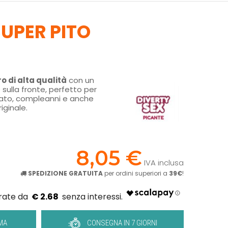
SUPER PITO
o di alta qualità
con un
 sulla fronte, perfetto per
ibato, compleanni e anche
iginale.
!
8,05 €
IVA inclusa
SPEDIZIONE GRATUITA
per ordini superiori a
39€
!
€ 2.68
MA
CONSEGNA IN 7 GIORNI