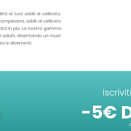
lità ai tuoi addii al celibato.
compleanni, addii al celibato
acità in più. La nostra gamma
er adulti, diventando un must
i e divertenti.
Iscrivi
-5€ 