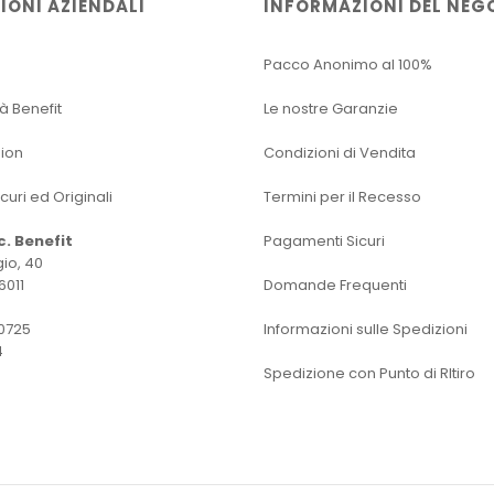
IONI AZIENDALI
INFORMAZIONI DEL NEG
Pacco Anonimo al 100%
tà Benefit
Le nostre Garanzie
sion
Condizioni di Vendita
icuri ed Originali
Termini per il Recesso
oc. Benefit
Pagamenti Sicuri
io, 40
6011
Domande Frequenti
0725
Informazioni sulle Spedizioni
4
Spedizione con Punto di RItiro