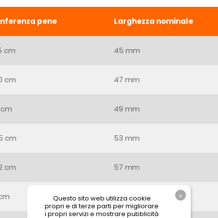
onferenza pene
Larghezza nominale
,5 cm
45 mm
10 cm
47 mm
1 cm
49 mm
1,5 cm
53 mm
12 cm
57 mm
 cm
60 mm
Questo sito web utilizza cookie
propri e di terze parti per migliorare
i propri servizi e mostrare pubblicità