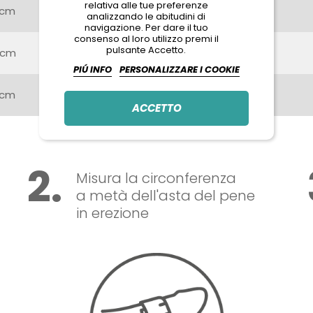
relativa alle tue preferenze
 cm
64 mm
analizzando le abitudini di
navigazione. Per dare il tuo
consenso al loro utilizzo premi il
pulsante Accetto.
 cm
69 mm
PIÚ INFO
PERSONALIZZARE I COOKIE
 cm
72 mm
ACCETTO
2.
Misura la circonferenza
a metà dell'asta del pene
in erezione