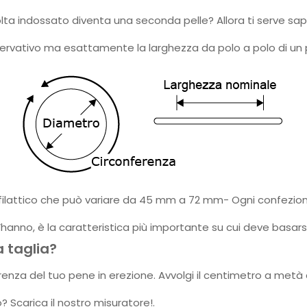
olta indossato diventa una seconda pelle? Allora ti serve sa
servativo ma esattamente la larghezza da polo a polo di un 
filattico che può variare da 45 mm a 72 mm- Ogni confezione d
l’hanno, è la caratteristica più importante su cui deve basarsi
 taglia?
erenza del tuo pene in erezione. Avvolgi il centimetro a metà d
 Scarica il nostro misuratore!.