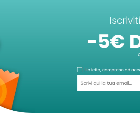
Iscrivi
-5€ 
Ho letto, compreso ed accet