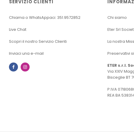
SERVIZIO CLIENTI
INFORMAZ
Chiama o WhatsAppaci: 351.9572852
Chi siamo
Live Chat
Eter Srl Socie
Scopri il nostro Servizio Clienti
La nostra Mis
Inviaci una e-mail
Preservativi s
ETER s.r.l. S
Facebook
Instagram
Via XXIV Magg
Bisceglie BT 7
P.IVA 0718068
REA BA 53831