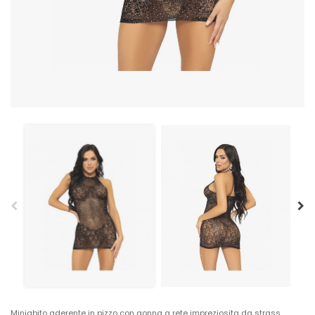
Miniabito aderente in pizzo con gonna a rete impreziosita da strass