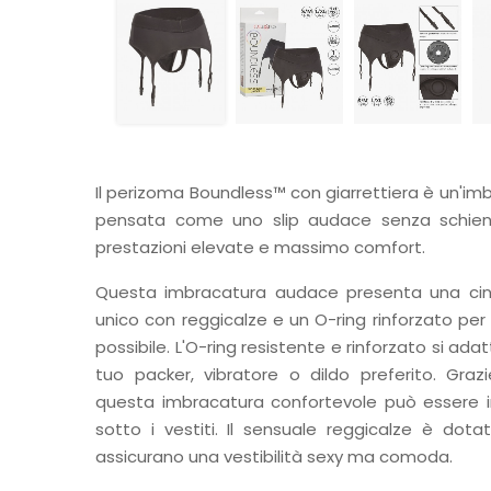
Il perizoma Boundless™ con giarrettiera è un'imb
pensata come uno slip audace senza schienal
prestazioni elevate e massimo comfort.
Questa imbracatura audace presenta una cint
unico con reggicalze e un O-ring rinforzato per 
possibile. L'O-ring resistente e rinforzato si ada
tuo packer, vibratore o dildo preferito. Gra
questa imbracatura confortevole può essere 
sotto i vestiti. Il sensuale reggicalze è dotat
assicurano una vestibilità sexy ma comoda.