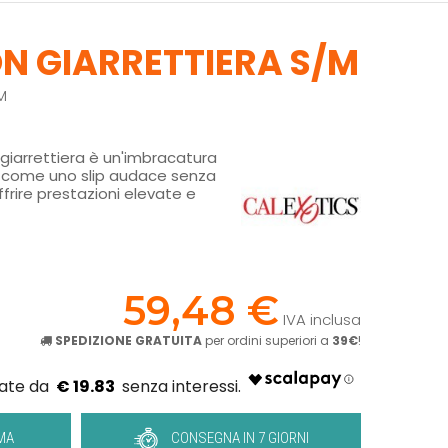
N GIARRETTIERA S/M
M
giarrettiera è un'imbracatura
a come uno slip audace senza
frire prestazioni elevate e
!
59,48 €
IVA inclusa
SPEDIZIONE GRATUITA
per ordini superiori a
39€
!
€ 19.83
MA
CONSEGNA IN 7 GIORNI