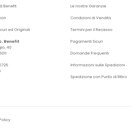
tà Benefit
Le nostre Garanzie
sion
Condizioni di Vendita
icuri ed Originali
Termini per il Recesso
oc. Benefit
Pagamenti Sicuri
io, 40
6011
Domande Frequenti
0725
Informazioni sulle Spedizioni
4
Spedizione con Punto di RItiro
Policy