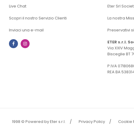
Live Chat
Eter Srl Socie
Scopri il nostro Servizio Clienti
La nostra Mis
Inviaci una e-mail
Preservativi s
ETER s.r.l. S
Facebook
Instagram
Via XXIV Magg
Bisceglie BT 7
P.IVA 0718068
REA BA 53831
1998 © Powered by Eter s.r.l.
Privacy Policy
Cookie 