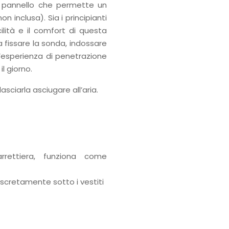
io pannello che permette un
 inclusa). Sia i principianti
ilità e il comfort di questa
 fissare la sonda, indossare
n’esperienza di penetrazione
l giorno.
lasciarla asciugare all’aria.
rettiera, funziona come
scretamente sotto i vestiti