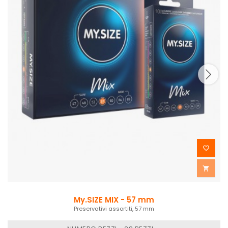


My.SIZE MIX - 57 mm
Preservativi assortiti, 57 mm