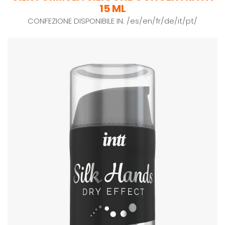
15 ML
CONFEZIONE DISPONIBILE IN: /es/en/fr/de/it/pt/