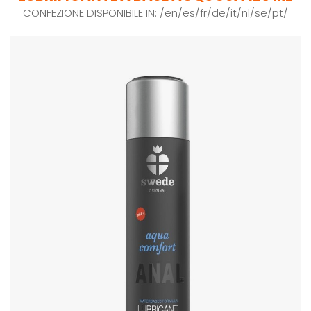
CONFEZIONE DISPONIBILE IN: /en/es/fr/de/it/nl/se/pt/