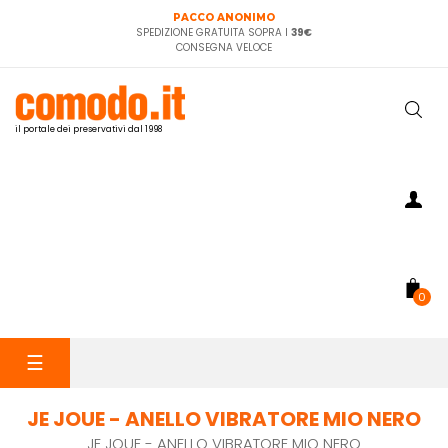
PACCO ANONIMO
SPEDIZIONE GRATUITA SOPRA I
39€
CONSEGNA VELOCE
il portale dei preservativi dal 1998
0
navigazione
☰
Toggle
JE JOUE - ANELLO VIBRATORE MIO NERO
JE JOUE - ANELLO VIBRATORE MIO NERO