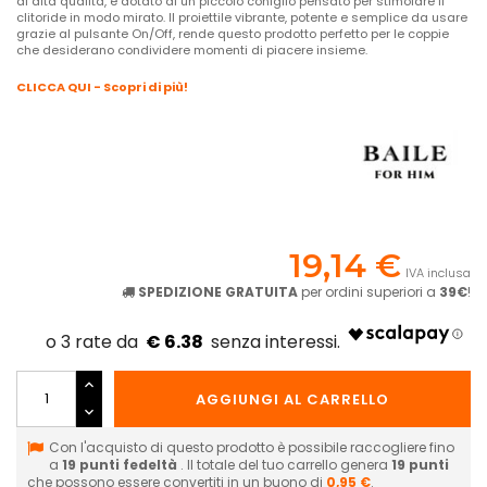
di alta qualità, è dotato di un piccolo coniglio pensato per stimolare il
clitoride in modo mirato. Il proiettile vibrante, potente e semplice da usare
grazie al pulsante On/Off, rende questo prodotto perfetto per le coppie
che desiderano condividere momenti di piacere insieme.
CLICCA QUI - Scopri di più!
19,14 €
IVA inclusa
SPEDIZIONE GRATUITA
per ordini superiori a
39€
!
€ 6.38
AGGIUNGI AL CARRELLO
Con l'acquisto di questo prodotto è possibile raccogliere fino
a
19
punti fedeltà
. Il totale del tuo carrello genera
19
punti
che possono essere convertiti in un buono di
0,95 €
.