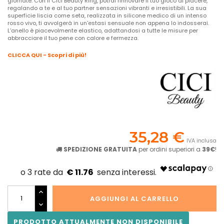
giornate. Con il Cici Beauty Ring, potrai rinnovare il tuo gioco di piacere,
regalando a te e al tuo partner sensazioni vibranti e irresistibili. La sua
superficie liscia come seta, realizzata in silicone medico di un intenso
rosso vivo, ti avvolgerà in un'estasi sensuale non appena lo indosserai.
L’anello è piacevolmente elastico, adattandosi a tutte le misure per
abbracciare il tuo pene con calore e fermezza.
CLICCA QUI - Scopri di più!
35,28 €
IVA inclusa
SPEDIZIONE GRATUITA
per ordini superiori a
39€
!
€ 11.76
AGGIUNGI AL CARRELLO
PRODOTTO ATTUALMENTE NON DISPONIBILE