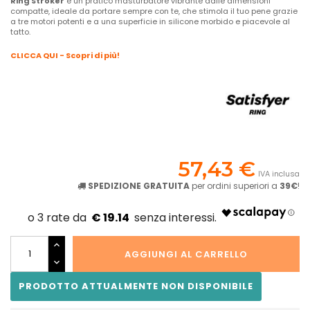
Ring Stroker
è un pratico masturbatore vibrante dalle dimensioni
compatte, ideale da portare sempre con te, che stimola il tuo pene grazie
a tre motori potenti e a una superficie in silicone morbido e piacevole al
tatto.
CLICCA QUI - Scopri di più!
57,43 €
IVA inclusa
SPEDIZIONE GRATUITA
per ordini superiori a
39€
!
€ 19.14
AGGIUNGI AL CARRELLO
PRODOTTO ATTUALMENTE NON DISPONIBILE