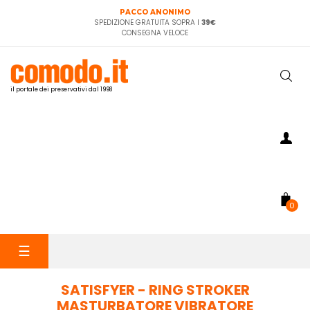
PACCO ANONIMO
SPEDIZIONE GRATUITA SOPRA I
39€
CONSEGNA VELOCE
il portale dei preservativi dal 1998
0
navigazione
☰
Toggle
SATISFYER - RING STROKER
MASTURBATORE VIBRATORE