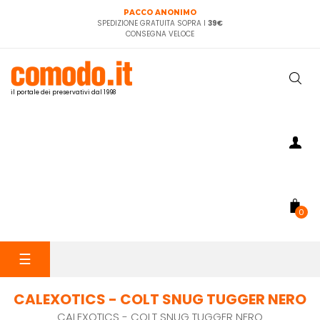
PACCO ANONIMO
SPEDIZIONE GRATUITA SOPRA I
39€
CONSEGNA VELOCE
il portale dei preservativi dal 1998
0
navigazione
☰
Toggle
CALEXOTICS - COLT SNUG TUGGER NERO
CALEXOTICS - COLT SNUG TUGGER NERO