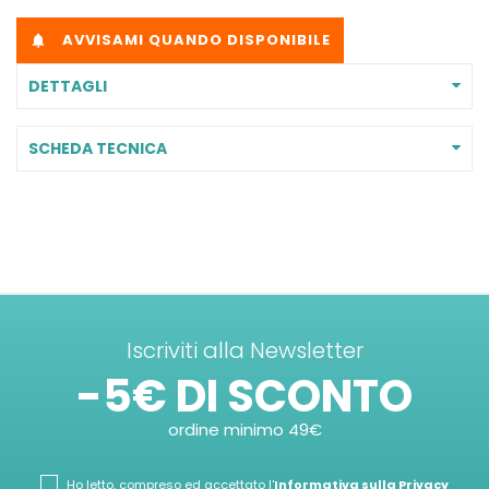
AVVISAMI QUANDO DISPONIBILE

DETTAGLI
SCHEDA TECNICA
Iscriviti alla Newsletter
-5€ DI SCONTO
ordine minimo 49€
Ho letto, compreso ed accettato l'
Informativa sulla Privacy