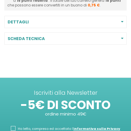
a
15
punti fedeltà
. Il totale del tuo carrello genera
15
punti
che possono essere convertiti in un buono di
0,75 €
.
DETTAGLI
SCHEDA TECNICA
Iscriviti alla Newsletter
-5€ DI SCONTO
ordine minimo 49€
Ho letto, compreso ed accettato l'
Informativa sulla Privacy