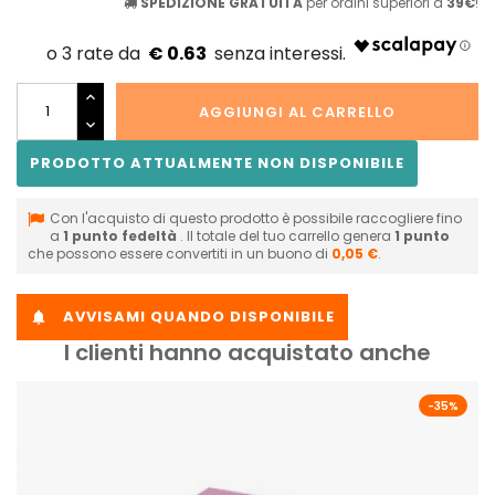
SPEDIZIONE GRATUITA
per ordini superiori a
39€
!
€ 0.63
AGGIUNGI AL CARRELLO
PRODOTTO ATTUALMENTE NON DISPONIBILE
Con l'acquisto di questo prodotto è possibile raccogliere fino
a
1
punto fedeltà
. Il totale del tuo carrello genera
1
punto
che possono essere convertiti in un buono di
0,05 €
.
AVVISAMI QUANDO DISPONIBILE

I clienti hanno acquistato anche
-35%