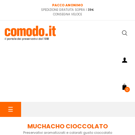
PACCO ANONIMO
SPEDIZIONE GRATUITA SOPRA I
39€
CONSEGNA VELOCE
il portale dei preservativi dal 1998
0
navigazione
☰
Toggle
MUCHACHO CIOCCOLATO
Preservativi aromatizzati e colorati gusto cioccolato