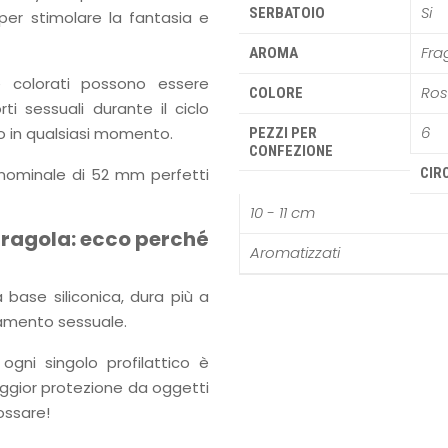
Si
SERBATOIO
 per stimolare la fantasia e
Fra
AROMA
e colorati possono essere
Ro
COLORE
rti sessuali durante il ciclo
6
so in qualsiasi momento.
PEZZI PER
CONFEZIONE
a nominale di 52 mm perfetti
CIR
10 - 11 cm
 fragola: ecco perché
Aromatizzati
a base siliconica, dura più a
itamento sessuale.
ogni singolo profilattico è
aggior protezione da oggetti
ossare!