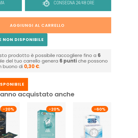
MA
CONSEGNA 24/48 ORE
AGGIUNGI AL CARRELLO
 NON DISPONIBILE
sto prodotto è possibile raccogliere fino a
6
tale del tuo carrello genera
6
punti
che possono
un buono di
0,30 €
.
SPONIBILE
i hanno acquistato anche
-20%
-20%
-60%