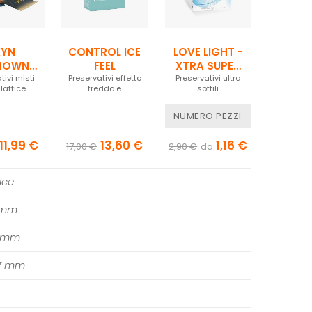
KYN
CONTROL ICE
LOVE LIGHT -
NOWN
FEEL
XTRA SUPER
RE - 14
tivi misti
Preservativi effetto
Preservativi ultra
THIN scad.
lattice
freddo e
sottili
ZZI
06/26
aromatizzati alla
menta
NUMERO PEZZI - 3 PEZZI
11,99 €
13,60 €
1,16 €
17,00 €
2,90 €
da
ice
 mm
0 mm
7 mm