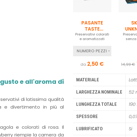
PASANTE
S
TASTE
UNK
Preservativi colorati
FLAVOURS
PLEASU
Preserva
e aromatizzati
senza 
PE
NUMERO PEZZI - 3 PEZZI
2,50 €
da
14,99 €
Latt
MATERIALE
 gusto e all'aroma di
52
LARGHEZZA NOMINALE
ervativi di latissima qualità
19
LUNGHEZZA TOTALE
ia e divertimento in più al
0,0
SPESSORE
gola e colorati di rosa. Il
Si
LUBRIFICATO
awberry riempie la camera da