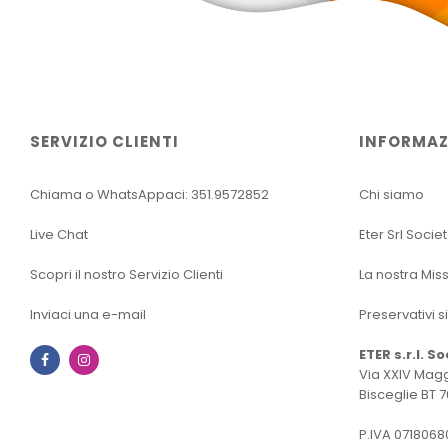
SERVIZIO CLIENTI
INFORMAZ
Chiama o WhatsAppaci: 351.9572852
Chi siamo
Live Chat
Eter Srl Socie
Scopri il nostro Servizio Clienti
La nostra Mis
Inviaci una e-mail
Preservativi s
ETER s.r.l. S
Facebook
Instagram
Via XXIV Magg
Bisceglie BT 7
P.IVA 0718068