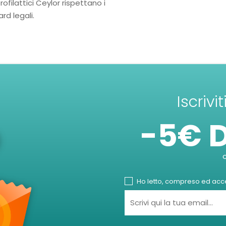
rofilattici Ceylor rispettano i
rd legali.
Iscrivi
-5€ 
Ho letto, compreso ed accet