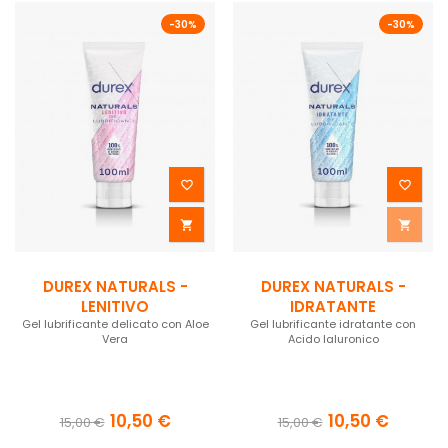
-30%
-30%




DUREX NATURALS -
DUREX NATURALS -
LENITIVO
IDRATANTE
Gel lubrificante delicato con Aloe
Gel lubrificante idratante con
Vera
Acido Ialuronico
10,50 €
10,50 €
15,00 €
15,00 €