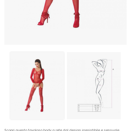
Scopri questo favoloso body a rete dal design irresistibile e sensuale,