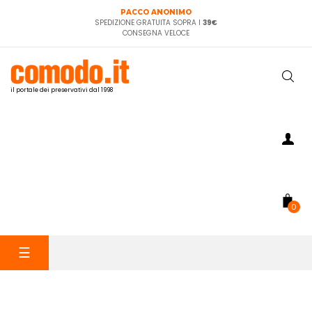
PACCO ANONIMO
SPEDIZIONE GRATUITA SOPRA I
39€
CONSEGNA VELOCE
il portale dei preservativi dal 1998
0
navigazione
☰
Toggle