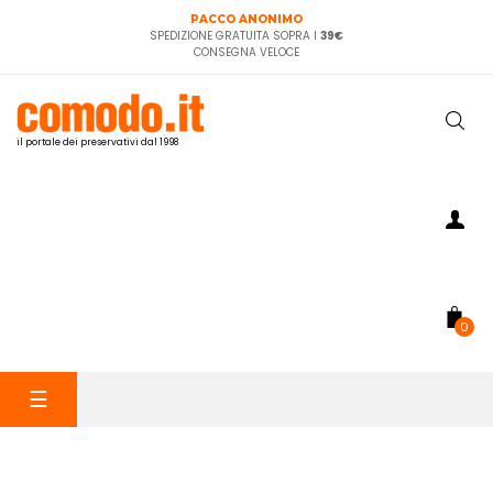
PACCO ANONIMO
SPEDIZIONE GRATUITA SOPRA I
39€
CONSEGNA VELOCE
il portale dei preservativi dal 1998
0
navigazione
☰
Toggle