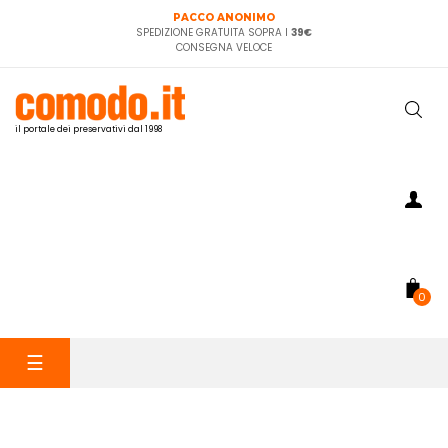
PACCO ANONIMO
SPEDIZIONE GRATUITA SOPRA I
39€
CONSEGNA VELOCE
il portale dei preservativi dal 1998
0
navigazione
☰
Toggle