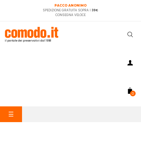
PACCO ANONIMO
SPEDIZIONE GRATUITA SOPRA I
39€
CONSEGNA VELOCE
il portale dei preservativi dal 1998
0
navigazione
☰
Toggle