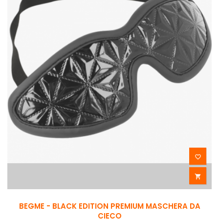


BEGME - BLACK EDITION PREMIUM MASCHERA DA
CIECO