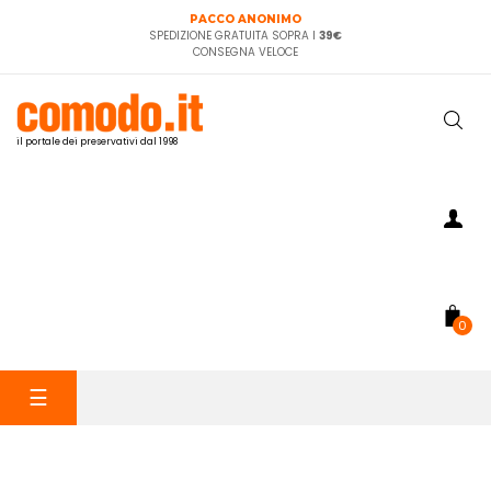
PACCO ANONIMO
SPEDIZIONE GRATUITA SOPRA I
39€
CONSEGNA VELOCE
il portale dei preservativi dal 1998
0
navigazione
☰
Toggle