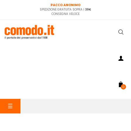
PACCO ANONIMO
SPEDIZIONE GRATUITA SOPRA I
39€
CONSEGNA VELOCE
il portale dei preservativi dal 1998
0
navigazione
☰
Toggle