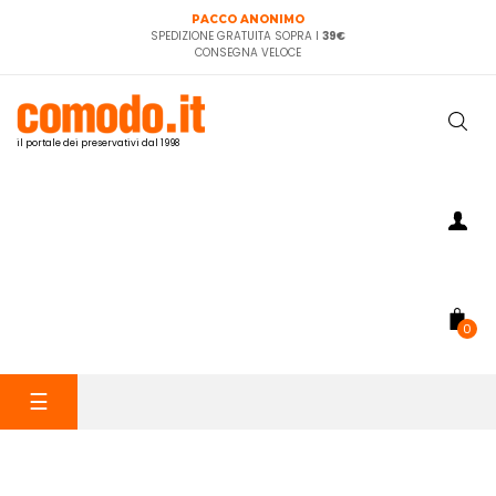
PACCO ANONIMO
SPEDIZIONE GRATUITA SOPRA I
39€
CONSEGNA VELOCE
il portale dei preservativi dal 1998
0
navigazione
☰
Toggle