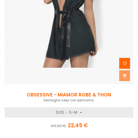


OBSESSIVE - MIAMOR ROBE & THON
Vestaglia sexy con perizoma
SIZE - S-M
22,45 €
44,90 €