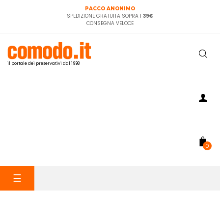
PACCO ANONIMO
SPEDIZIONE GRATUITA SOPRA I
39€
CONSEGNA VELOCE
il portale dei preservativi dal 1998
0
navigazione
☰
Toggle