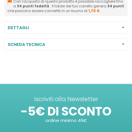
Con l'acquisto di questo prodotto è possibile raccogliere fino
a
34
punti fedeltà
. Il totale del tuo carrello genera
34
punti
che possono essere convertiti in un buono di
1,70 €
.
DETTAGLI
SCHEDA TECNICA
Iscriviti alla Newsletter
-5€ DI SCONTO
ordine minimo 49€