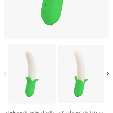
Il vibratore in silicone Pretty Love Banana Knight è una fonte di piacere