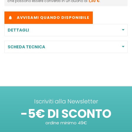
che possono essere convertiti in un buono di
1,30 €
.
AVVISAMI QUANDO DISPONIBILE

DETTAGLI
SCHEDA TECNICA
Iscriviti alla Newsletter
-5€ DI SCONTO
ordine minimo 49€