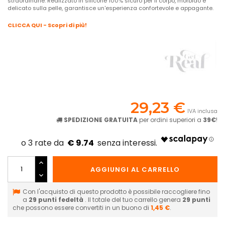
straordinarie. Realizzato in silicone 100% sicuro per il corpo, morbido e
delicato sulla pelle, garantisce un'esperienza confortevole e appagante.
CLICCA QUI - Scopri di più!
29,23 €
IVA inclusa
SPEDIZIONE GRATUITA
per ordini superiori a
39€
!
€ 9.74
AGGIUNGI AL CARRELLO
Con l'acquisto di questo prodotto è possibile raccogliere fino
a
29
punti fedeltà
. Il totale del tuo carrello genera
29
punti
che possono essere convertiti in un buono di
1,45 €
.