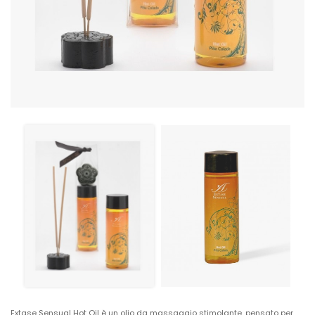
Extase Sensual Hot Oil è un olio da massaggio stimolante, pensato per