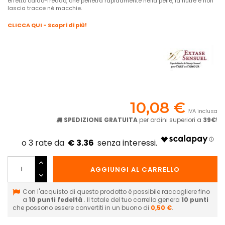
effetto caldo-freddo, che penetra rapidamente nella pelle, la nutre e non
lascia tracce né macchie.
CLICCA QUI - Scopri di più!
10,08 €
IVA inclusa
SPEDIZIONE GRATUITA
per ordini superiori a
39€
!
€ 3.36
AGGIUNGI AL CARRELLO
Con l'acquisto di questo prodotto è possibile raccogliere fino
a
10
punti fedeltà
. Il totale del tuo carrello genera
10
punti
che possono essere convertiti in un buono di
0,50 €
.