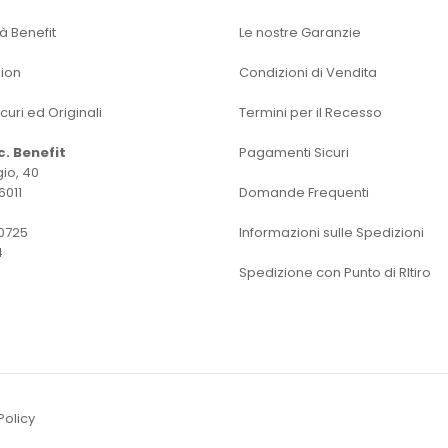
tà Benefit
Le nostre Garanzie
sion
Condizioni di Vendita
icuri ed Originali
Termini per il Recesso
oc. Benefit
Pagamenti Sicuri
io, 40
6011
Domande Frequenti
0725
Informazioni sulle Spedizioni
4
Spedizione con Punto di RItiro
Policy