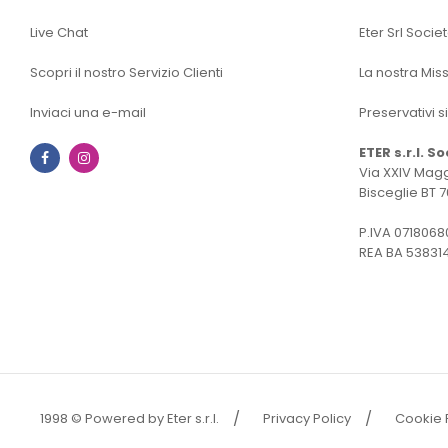
Live Chat
Eter Srl Socie
Scopri il nostro Servizio Clienti
La nostra Mis
Inviaci una e-mail
Preservativi s
ETER s.r.l. S
Facebook
Instagram
Via XXIV Magg
Bisceglie BT 7
P.IVA 0718068
REA BA 53831
1998 © Powered by Eter s.r.l.
Privacy Policy
Cookie 