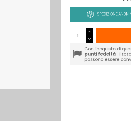
SPEDIZIONE ANONI
Con l'acquisto di que
punti fedeltà
. Il to
possono essere conve