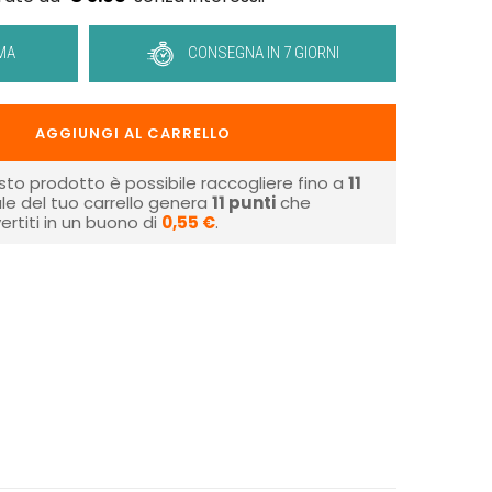
MA
CONSEGNA IN 7 GIORNI
AGGIUNGI AL CARRELLO
sto prodotto è possibile raccogliere fino a
11
tale del tuo carrello genera
11
punti
che
rtiti in un buono di
0,55 €
.