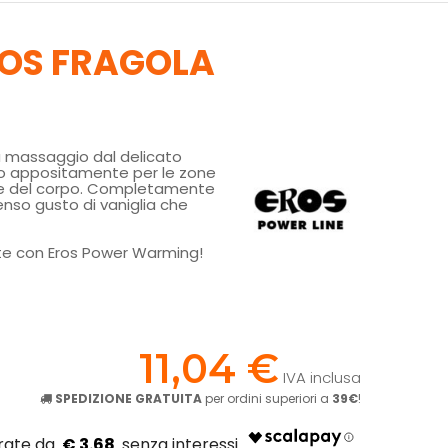
ROS FRAGOLA
 da massaggio dal delicato
to appositamente per le zone
rte del corpo. Completamente
enso gusto di vaniglia che
nte con Eros Power Warming!
!
11,04 €
IVA inclusa
SPEDIZIONE GRATUITA
per ordini superiori a
39€
!
€ 3.68