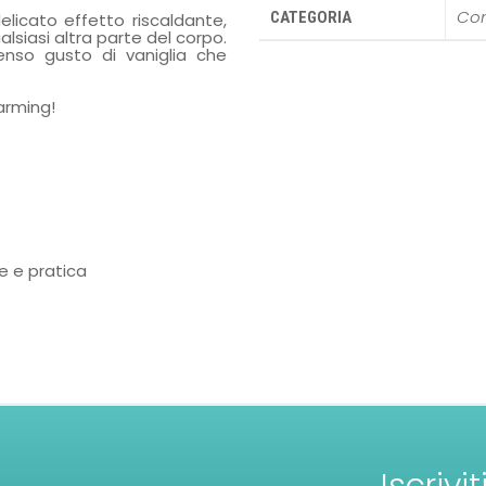
Con
CATEGORIA
elicato effetto riscaldante,
siasi altra parte del corpo.
nso gusto di vaniglia che
arming!
e e pratica