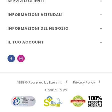
SERVIZIO CLIENTI

INFORMAZIONI AZIENDALI

INFORMAZIONI DEL NEGOZIO

IL TUO ACCOUNT

Facebook
Instagram
1998 © Powered by Eter s.r.l.
Privacy Policy
Cookie Policy