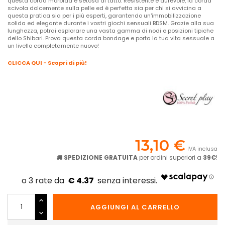
questa corda morbida e setosa al tatto. Resistente e durevole, la corda
scivola dolcemente sulla pelle ed è perfetta sia per chi si avvicina a
questa pratica sia per i più esperti, garantendo un'immobilizzazione
solida ed elegante durante i vostri giochi sensuali BDSM. Grazie alla sua
lunghezza, potrai esplorare una vasta gamma di nodi e posizioni tipiche
dello Shibari. Prova questa corda bondage e porta la tua vita sessuale a
un livello completamente nuovo!
CLICCA QUI - Scopri di più!
13,10 €
IVA inclusa
SPEDIZIONE GRATUITA
per ordini superiori a
39€
!
€ 4.37
AGGIUNGI AL CARRELLO