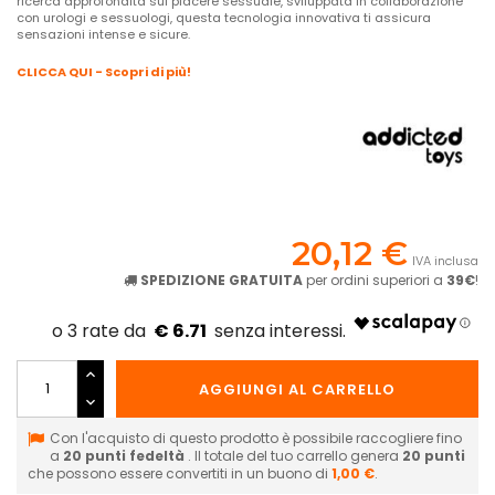
ricerca approfondita sul piacere sessuale, sviluppata in collaborazione
con urologi e sessuologi, questa tecnologia innovativa ti assicura
sensazioni intense e sicure.
CLICCA QUI - Scopri di più!
20,12 €
IVA inclusa
SPEDIZIONE GRATUITA
per ordini superiori a
39€
!
€ 6.71
AGGIUNGI AL CARRELLO
Con l'acquisto di questo prodotto è possibile raccogliere fino
a
20
punti fedeltà
. Il totale del tuo carrello genera
20
punti
che possono essere convertiti in un buono di
1,00 €
.