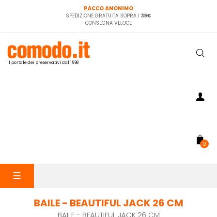
PACCO ANONIMO
SPEDIZIONE GRATUITA SOPRA I
39€
CONSEGNA VELOCE
il portale dei preservativi dal 1998
0
navigazione
☰
Toggle
BAILE - BEAUTIFUL JACK 26 CM
BAILE - BEAUTIFUL JACK 26 CM