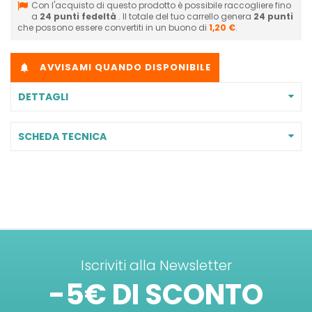
Con l'acquisto di questo prodotto è possibile raccogliere fino
a
24
punti fedeltà
. Il totale del tuo carrello genera
24
punti
che possono essere convertiti in un buono di
1,20 €
.
AVVISAMI QUANDO DISPONIBILE

DETTAGLI
SCHEDA TECNICA
Iscriviti alla Newsletter
-5€ DI SCONTO