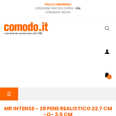
PACCO ANONIMO
SPEDIZIONE GRATUITA SOPRA I
39€
CONSEGNA VELOCE
il portale dei preservativi dal 1998
0
navigazione
☰
Toggle
MR INTENSE - 29 PENE REALISTICO 22.7 CM
-O- 3.5 CM