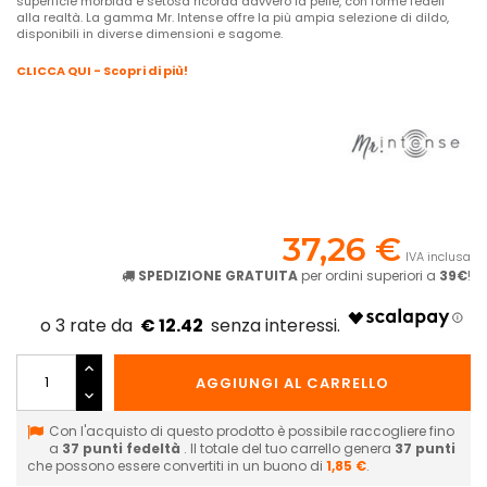
superficie morbida e setosa ricorda davvero la pelle, con forme fedeli
alla realtà. La gamma Mr. Intense offre la più ampia selezione di dildo,
disponibili in diverse dimensioni e sagome.
CLICCA QUI - Scopri di più!
37,26 €
IVA inclusa
SPEDIZIONE GRATUITA
per ordini superiori a
39€
!
€ 12.42
AGGIUNGI AL CARRELLO
Con l'acquisto di questo prodotto è possibile raccogliere fino
a
37
punti fedeltà
. Il totale del tuo carrello genera
37
punti
che possono essere convertiti in un buono di
1,85 €
.