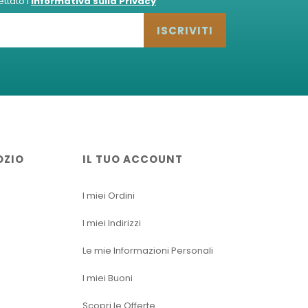
tato l'
Informativa sulla Privacy
ISCRIVITI
OZIO
IL TUO ACCOUNT
I miei Ordini
I miei Indirizzi
Le mie Informazioni Personali
I miei Buoni
Scopri le Offerte