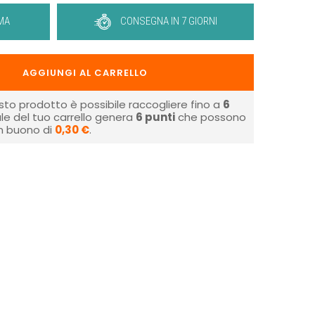
MA
CONSEGNA IN 7 GIORNI
AGGIUNGI AL CARRELLO
sto prodotto è possibile raccogliere fino a
6
tale del tuo carrello genera
6
punti
che possono
un buono di
0,30 €
.