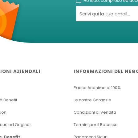
Ho letto, compreso ed accet
IONI AZIENDALI
INFORMAZIONI DEL NEG
Pacco Anonimo al 100%
tà Benefit
Le nostre Garanzie
sion
Condizioni di Vendita
icuri ed Originali
Termini per il Recesso
oc. Benefit
Pagamenti Sicuri