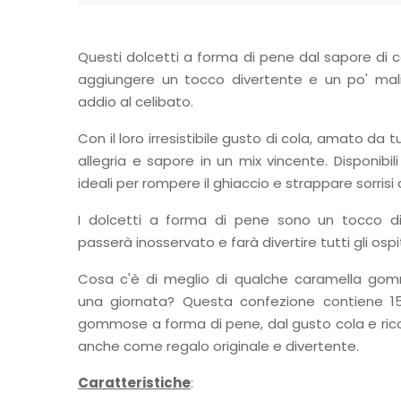
Questi dolcetti a forma di pene dal sapore di c
aggiungere un tocco divertente e un po' mali
addio al celibato.
Con il loro irresistibile gusto di cola, amato da t
allegria e sapore in un mix vincente. Disponibil
ideali per rompere il ghiaccio e strappare sorrisi 
I dolcetti a forma di pene sono un tocco 
passerà inosservato e farà divertire tutti gli ospit
Cosa c'è di meglio di qualche caramella gom
una giornata? Questa confezione contiene 15
gommose a forma di pene, dal gusto cola e rico
anche come regalo originale e divertente.
Caratteristiche
: