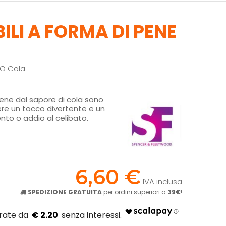
LI A FORMA DI PENE
TO Cola
pene dal sapore di cola sono
ere un tocco divertente e un
ento o addio al celibato.
!
6,60 €
IVA inclusa
SPEDIZIONE GRATUITA
per ordini superiori a
39€
!
€ 2.20