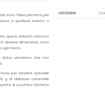
Dolc
CATEGORIA
ola sono l'idea perfetta per
zioso a qualsiasi evento o
utti, questi dolcetti uniscono
i in diverse dimensioni, sono
a ogni festa.
di dolce umorismo che non
i.
mosa per rendere speciale
0 g di deliziose caramelle
perte di zucchero. Perfette