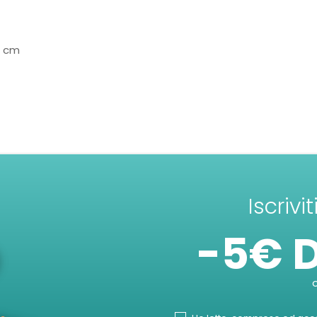
5 cm
Iscrivi
-5€ 