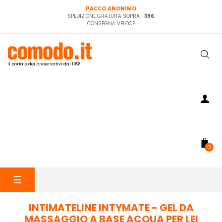
PACCO ANONIMO
SPEDIZIONE GRATUITA SOPRA I
39€
CONSEGNA VELOCE
il portale dei preservativi dal 1998
0
navigazione
☰
Toggle
INTIMATELINE INTYMATE - GEL DA
MASSAGGIO A BASE ACQUA PER LEI